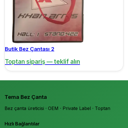
Butik Bez Çantası 2
Toptan sipariş — teklif alın
Tema Bez Çanta
Bez çanta üreticisi · OEM · Private Label · Toptan
Hızlı Bağlantılar