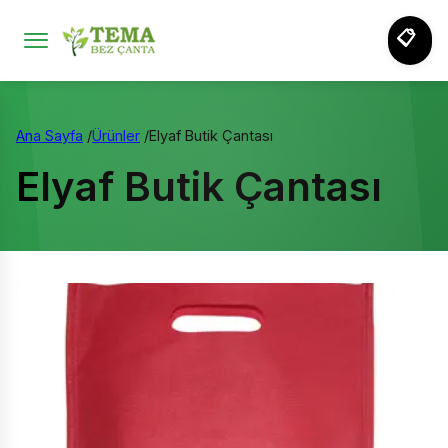
📋
Ana Sayfa
/
Ürünler
/
Elyaf Butik Çantası
Elyaf Butik Çantası